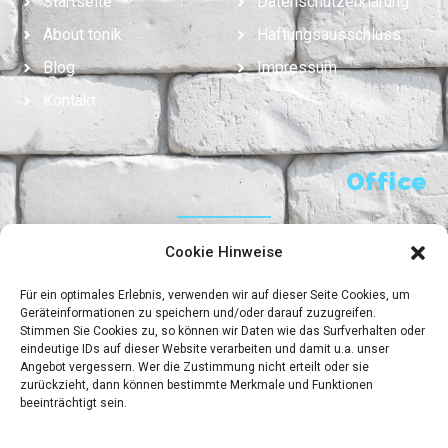
Startseite
Datenschutzerklärung
About tonik
Haftungsausschluss
Blog
Impressum
Kontakt
Office
Cookie Hinweise
tonik consulting, Toni Kettel
Martinstr. 10
Für ein optimales Erlebnis, verwenden wir auf dieser Seite Cookies, um
DE-73779 Deizisau
Geräteinformationen zu speichern und/oder darauf zuzugreifen.
T: +49 7153 92 42 600
Stimmen Sie Cookies zu, so können wir Daten wie das Surfverhalten oder
eindeutige IDs auf dieser Website verarbeiten und damit u.a. unser
M: +49 152 0850 7337
Angebot vergessern. Wer die Zustimmung nicht erteilt oder sie
zurückzieht, dann können bestimmte Merkmale und Funktionen
beeinträchtigt sein.